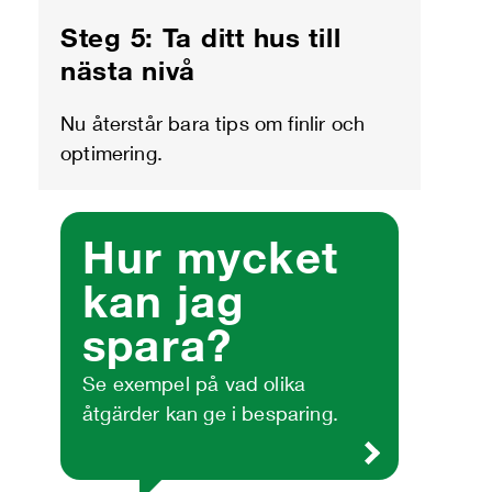
Steg 5: Ta ditt hus till
nästa nivå
Nu återstår bara tips om finlir och
optimering.
Hur mycket
kan jag
spara?
Se exempel på vad olika
åtgärder kan ge i besparing.