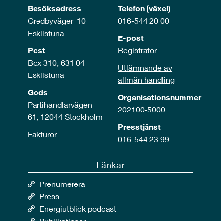
Besöksadress
Telefon (växel)
Gredbyvägen 10
016-544 20 00
Eskilstuna
E-post
Post
Registrator
Box 310, 631 04
Utlämnande av
Eskilstuna
allmän handling
Gods
Organisationsnummer
Partihandlarvägen
202100-5000
61, 12044 Stockholm
Presstjänst
Fakturor
016-544 23 99
Länkar
Prenumerera
Press
Energiutblick podcast
Publikationer