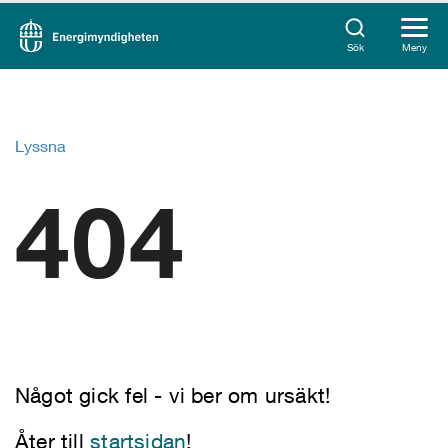
Sök
Meny
Lyssna
404
Något gick fel - vi ber om ursäkt!
Åter till
startsidan
!