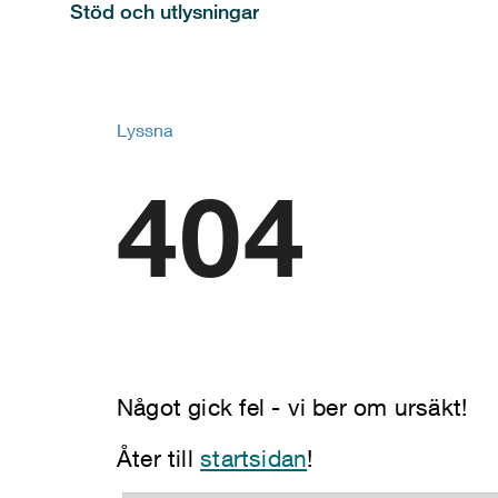
Stöd och utlysningar
Lyssna
404
Något gick fel - vi ber om ursäkt!
Åter till
startsidan
!