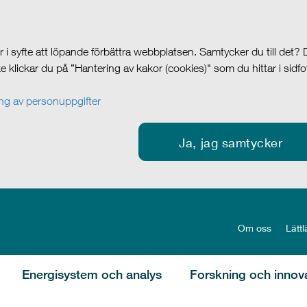
i syfte att löpande förbättra webbplatsen. Samtycker du till det?
cke klickar du på ”Hantering av kakor (cookies)" som du hittar i sidf
g av personuppgifter
Ja, jag samtycker
Om oss
Lättl
Energisystem och analys
Forskning och innov