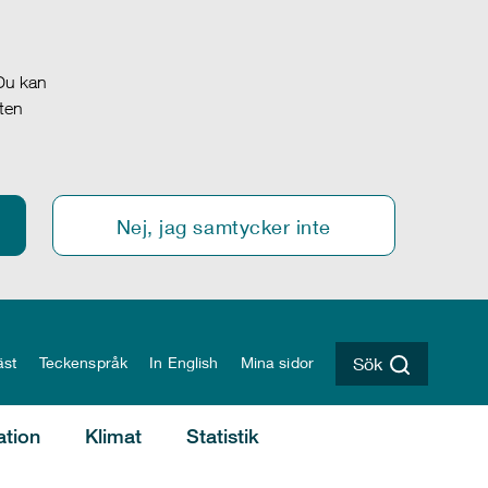
 Du kan
oten
Nej, jag samtycker inte
äst
Teckenspråk
In English
Mina sidor
Sök
ation
Klimat
Statistik