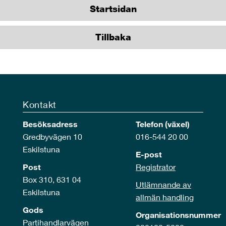
Startsidan
Tillbaka
Kontakt
Besöksadress
Telefon (växel)
Gredbyvägen 10
016-544 20 00
Eskilstuna
E-post
Post
Registrator
Box 310, 631 04
Utlämnande av
Eskilstuna
allmän handling
Gods
Organisationsnummer
Partihandlarvägen