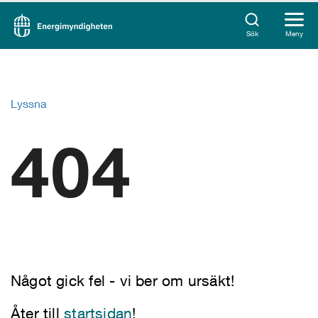
Sök
Meny
Lyssna
404
Något gick fel - vi ber om ursäkt!
Åter till
startsidan
!