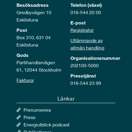
Besöksadress
Telefon (växel)
Gredbyvägen 10
016-544 20 00
Eskilstuna
E-post
Post
Registrator
Box 310, 631 04
Utlämnande av
Eskilstuna
allmän handling
Gods
Organisationsnummer
Partihandlarvägen
202100-5000
61, 12044 Stockholm
Presstjänst
Fakturor
016-544 23 99
Länkar
Prenumerera
Press
Energiutblick podcast
Publikationer