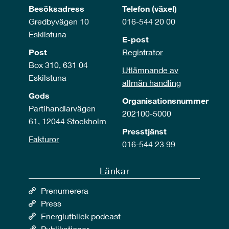
Besöksadress
Telefon (växel)
Gredbyvägen 10
016-544 20 00
Eskilstuna
E-post
Post
Registrator
Box 310, 631 04
Utlämnande av
Eskilstuna
allmän handling
Gods
Organisationsnummer
Partihandlarvägen
202100-5000
61, 12044 Stockholm
Presstjänst
Fakturor
016-544 23 99
Länkar
Prenumerera
Press
Energiutblick podcast
Publikationer