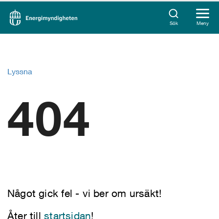
Sök
Meny
Lyssna
404
Något gick fel - vi ber om ursäkt!
Åter till
startsidan
!