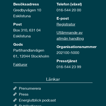
Besöksadress
Telefon (växel)
Gredbyvägen 10
016-544 20 00
Eskilstuna
E-post
Post
Registrator
Box 310, 631 04
Utlämnande av
Eskilstuna
allmän handling
Gods
Organisationsnummer
Partihandlarvägen
202100-5000
61, 12044 Stockholm
Presstjänst
Fakturor
016-544 23 99
Länkar
Prenumerera
Press
Energiutblick podcast
Publikationer