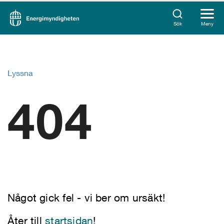
Sök
Meny
Lyssna
404
Något gick fel - vi ber om ursäkt!
Åter till
startsidan
!