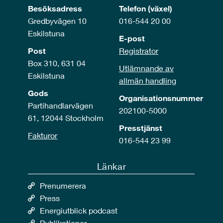
Besöksadress
Telefon (växel)
Gredbyvägen 10
016-544 20 00
Eskilstuna
E-post
Post
Registrator
Box 310, 631 04
Utlämnande av
Eskilstuna
allmän handling
Gods
Organisationsnummer
Partihandlarvägen
202100-5000
61, 12044 Stockholm
Presstjänst
Fakturor
016-544 23 99
Länkar
Prenumerera
Press
Energiutblick podcast
Publikationer