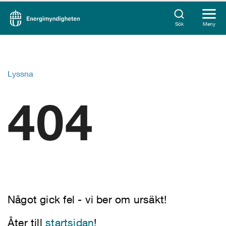
Sök
Meny
Lyssna
404
Något gick fel - vi ber om ursäkt!
Åter till
startsidan
!