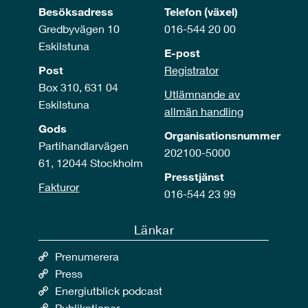
Besöksadress
Telefon (växel)
Gredbyvägen 10
016-544 20 00
Eskilstuna
E-post
Post
Registrator
Box 310, 631 04
Utlämnande av
Eskilstuna
allmän handling
Gods
Organisationsnummer
Partihandlarvägen
202100-5000
61, 12044 Stockholm
Presstjänst
Fakturor
016-544 23 99
Länkar
Prenumerera
Press
Energiutblick podcast
Publikationer