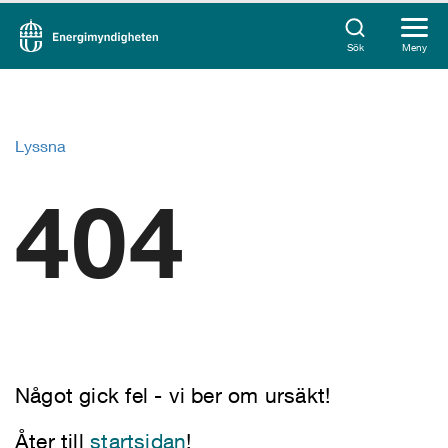
Sök
Meny
Lyssna
404
Något gick fel - vi ber om ursäkt!
Åter till
startsidan
!