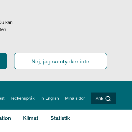
 Du kan
oten
Nej, jag samtycker inte
äst
Teckenspråk
In English
Mina sidor
Sök
ation
Klimat
Statistik