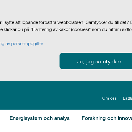
i syfte att löpande förbättra webbplatsen. Samtycker du till det?
cke klickar du på ”Hantering av kakor (cookies)" som du hittar i sidf
g av personuppgifter
Ja, jag samtycker
Om oss
Lättl
Energisystem och analys
Forskning och innov