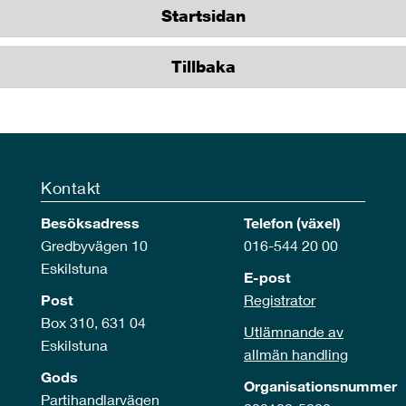
Startsidan
Tillbaka
Kontakt
Besöksadress
Telefon (växel)
Gredbyvägen 10
016-544 20 00
Eskilstuna
E-post
Post
Registrator
Box 310, 631 04
Utlämnande av
Eskilstuna
allmän handling
Gods
Organisationsnummer
Partihandlarvägen