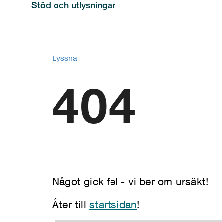
Stöd och utlysningar
Lyssna
404
Något gick fel - vi ber om ursäkt!
Åter till
startsidan
!