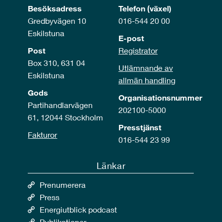
Besöksadress
Telefon (växel)
Gredbyvägen 10
016-544 20 00
Eskilstuna
E-post
Post
Registrator
Box 310, 631 04
Utlämnande av
Eskilstuna
allmän handling
Gods
Organisationsnummer
Partihandlarvägen
202100-5000
61, 12044 Stockholm
Presstjänst
Fakturor
016-544 23 99
Länkar
Prenumerera
Press
Energiutblick podcast
Publikationer