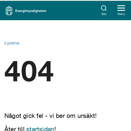
Sök
Meny
Lyssna
404
Något gick fel - vi ber om ursäkt!
Åter till
startsidan
!