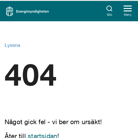
Sök
Meny
Lyssna
404
Något gick fel - vi ber om ursäkt!
Åter till
startsidan
!