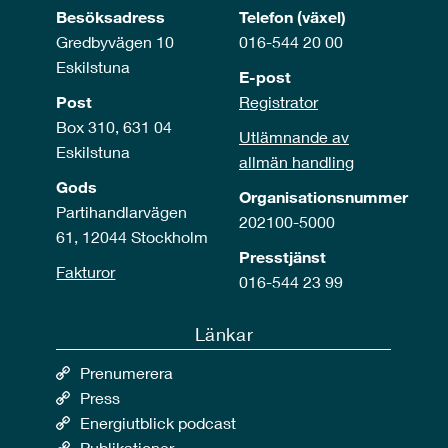
Besöksadress
Telefon (växel)
Gredbyvägen 10
016-544 20 00
Eskilstuna
E-post
Post
Registrator
Box 310, 631 04
Utlämnande av
Eskilstuna
allmän handling
Gods
Organisationsnummer
Partihandlarvägen
202100-5000
61, 12044 Stockholm
Presstjänst
Fakturor
016-544 23 99
Länkar
Prenumerera
Press
Energiutblick podcast
Publikationer