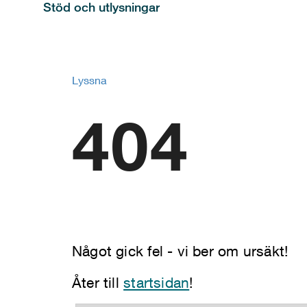
Stöd och utlysningar
Lyssna
404
Något gick fel - vi ber om ursäkt!
Åter till
startsidan
!