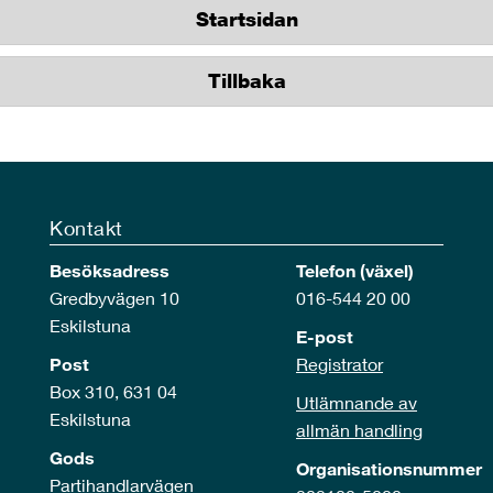
Startsidan
Tillbaka
Kontakt
Besöksadress
Telefon (växel)
Gredbyvägen 10
016-544 20 00
Eskilstuna
E-post
Post
Registrator
Box 310, 631 04
Utlämnande av
Eskilstuna
allmän handling
Gods
Organisationsnummer
Partihandlarvägen