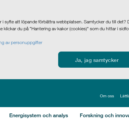
i syfte att löpande förbättra webbplatsen. Samtycker du till det?
cke klickar du på ”Hantering av kakor (cookies)" som du hittar i sidf
g av personuppgifter
Ja, jag samtycker
Om oss
Lättl
Energisystem och analys
Forskning och innov