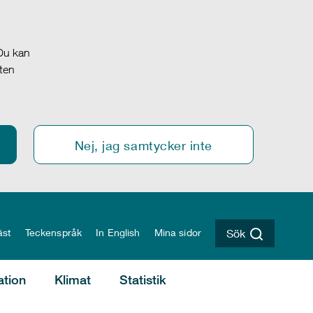
 Du kan
oten
Nej, jag samtycker inte
äst
Teckenspråk
In English
Mina sidor
Sök
ation
Klimat
Statistik