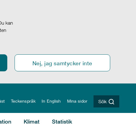
 Du kan
oten
Nej, jag samtycker inte
äst
Teckenspråk
In English
Mina sidor
Sök
ation
Klimat
Statistik