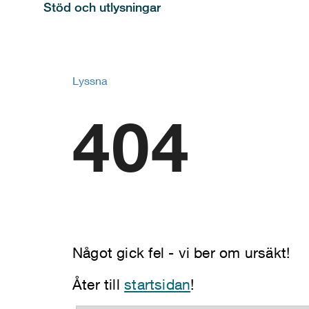
Stöd och utlysningar
Lyssna
404
Något gick fel - vi ber om ursäkt!
Åter till
startsidan
!