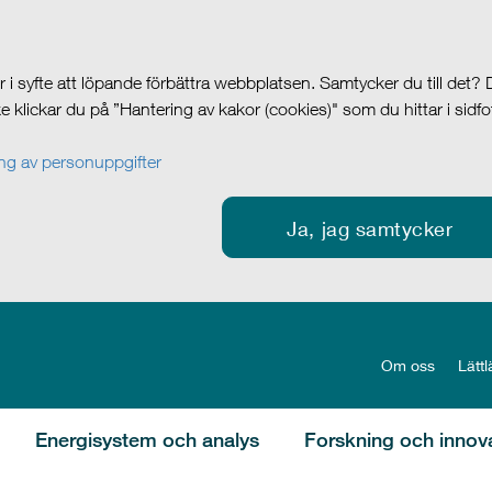
i syfte att löpande förbättra webbplatsen. Samtycker du till det?
cke klickar du på ”Hantering av kakor (cookies)" som du hittar i sidf
g av personuppgifter
Ja, jag samtycker
Om oss
Lättl
Energisystem och analys
Forskning och innov