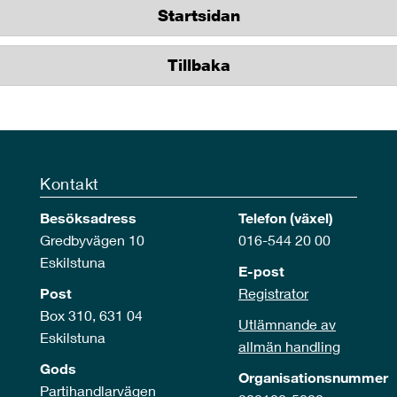
Startsidan
Tillbaka
Kontakt
Besöksadress
Telefon (växel)
Gredbyvägen 10
016-544 20 00
Eskilstuna
E-post
Post
Registrator
Box 310, 631 04
Utlämnande av
Eskilstuna
allmän handling
Gods
Organisationsnummer
Partihandlarvägen