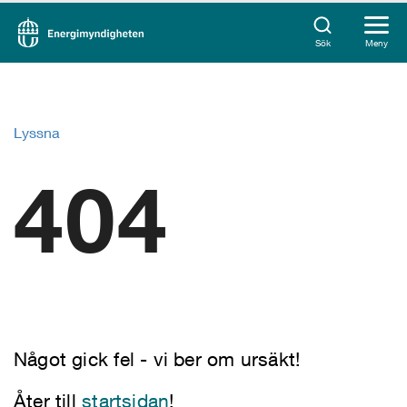
Sök
Meny
Lyssna
404
Något gick fel - vi ber om ursäkt!
Åter till
startsidan
!