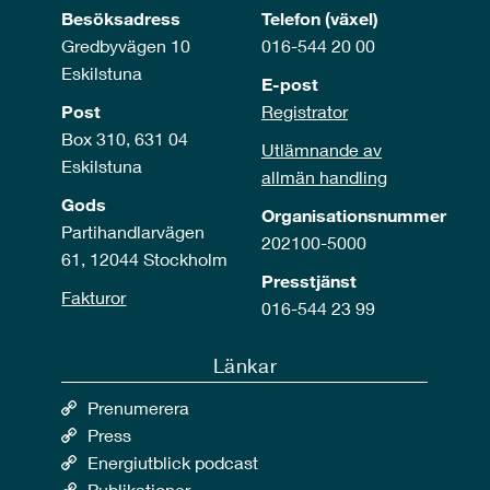
Besöksadress
Telefon (växel)
Gredbyvägen 10
016-544 20 00
Eskilstuna
E-post
Post
Registrator
Box 310, 631 04
Utlämnande av
Eskilstuna
allmän handling
Gods
Organisationsnummer
Partihandlarvägen
202100-5000
61, 12044 Stockholm
Presstjänst
Fakturor
016-544 23 99
Länkar
Prenumerera
Press
Energiutblick podcast
Publikationer