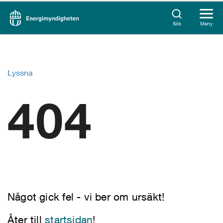
Sök
Meny
Lyssna
404
Något gick fel - vi ber om ursäkt!
Åter till
startsidan
!