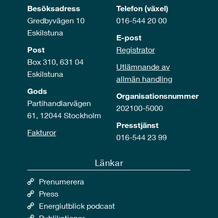
Besöksadress
Telefon (växel)
Gredbyvägen 10
016-544 20 00
Eskilstuna
E-post
Post
Registrator
Box 310, 631 04
Utlämnande av
Eskilstuna
allmän handling
Gods
Organisationsnummer
Partihandlarvägen
202100-5000
61, 12044 Stockholm
Presstjänst
Fakturor
016-544 23 99
Länkar
Prenumerera
Press
Energiutblick podcast
Publikationer