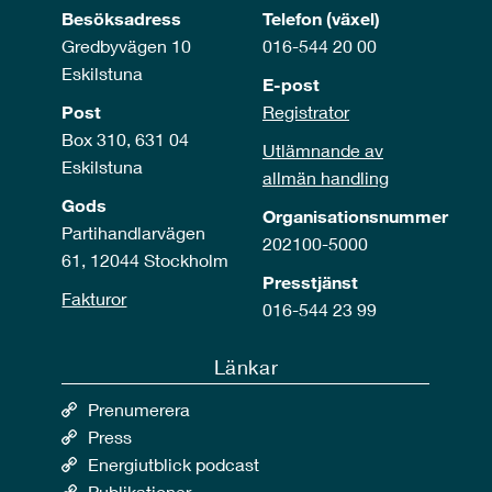
Besöksadress
Telefon (växel)
Gredbyvägen 10
016-544 20 00
Eskilstuna
E-post
Post
Registrator
Box 310, 631 04
Utlämnande av
Eskilstuna
allmän handling
Gods
Organisationsnummer
Partihandlarvägen
202100-5000
61, 12044 Stockholm
Presstjänst
Fakturor
016-544 23 99
Länkar
Prenumerera
Press
Energiutblick podcast
Publikationer