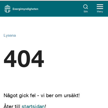
Sök
Meny
Lyssna
404
Något gick fel - vi ber om ursäkt!
Åter till
startsidan
!