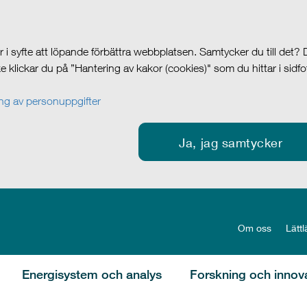
i syfte att löpande förbättra webbplatsen. Samtycker du till det?
cke klickar du på ”Hantering av kakor (cookies)" som du hittar i sidf
g av personuppgifter
Ja, jag samtycker
Om oss
Lättl
Energisystem och analys
Forskning och innov