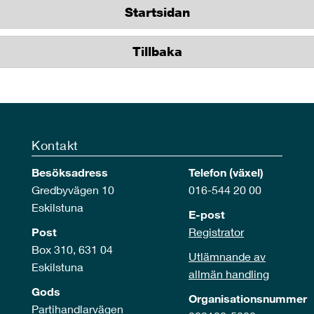
Startsidan
Tillbaka
Kontakt
Besöksadress
Telefon (växel)
Gredbyvägen 10
016-544 20 00
Eskilstuna
E-post
Post
Registrator
Box 310, 631 04
Utlämnande av
Eskilstuna
allmän handling
Gods
Organisationsnummer
Partihandlarvägen