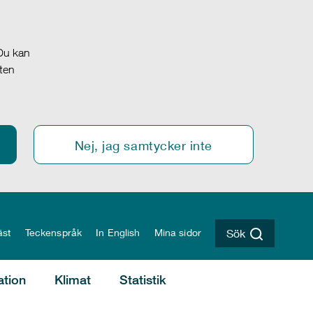
 Du kan
oten
Nej, jag samtycker inte
äst
Teckenspråk
In English
Mina sidor
Sök
ation
Klimat
Statistik