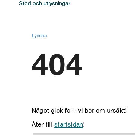
Stöd och utlysningar
Lyssna
404
Något gick fel - vi ber om ursäkt!
Åter till
startsidan
!