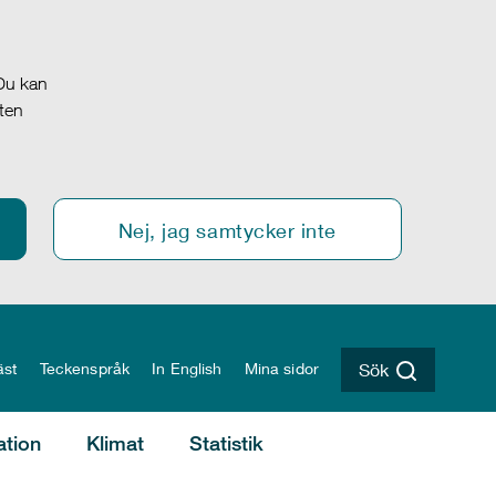
 Du kan
oten
Nej, jag samtycker inte
äst
Teckenspråk
In English
Mina sidor
Sök
ation
Klimat
Statistik