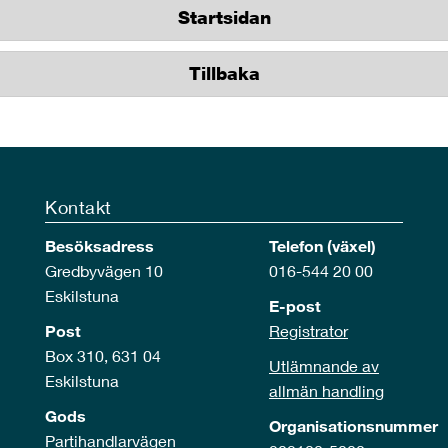
Startsidan
Tillbaka
Kontakt
Besöksadress
Telefon (växel)
Gredbyvägen 10
016-544 20 00
Eskilstuna
E-post
Post
Registrator
Box 310, 631 04
Utlämnande av
Eskilstuna
allmän handling
Gods
Organisationsnummer
Partihandlarvägen