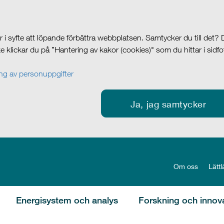
i syfte att löpande förbättra webbplatsen. Samtycker du till det?
cke klickar du på ”Hantering av kakor (cookies)" som du hittar i sidf
g av personuppgifter
Ja, jag samtycker
Om oss
Lättl
Energisystem och analys
Forskning och innov