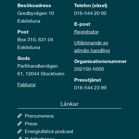
Besöksadress
Telefon (växel)
Gredbyvägen 10
016-544 20 00
Eskilstuna
E-post
Post
Registrator
Box 310, 631 04
Utlämnande av
Eskilstuna
allmän handling
Gods
Organisationsnummer
Partihandlarvägen
202100-5000
61, 12044 Stockholm
Presstjänst
Fakturor
016-544 23 99
Länkar
Prenumerera
Press
Energiutblick podcast
Publikationer