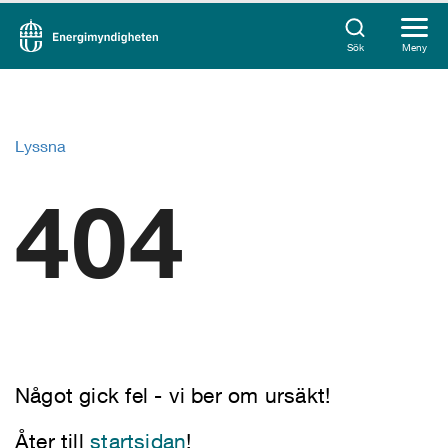
Sök
Meny
Lyssna
404
Något gick fel - vi ber om ursäkt!
Åter till
startsidan
!