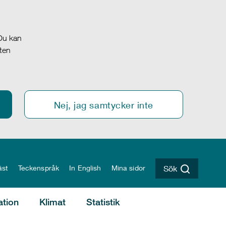
 Du kan
oten
Nej, jag samtycker inte
äst
Teckenspråk
In English
Mina sidor
Sök
ation
Klimat
Statistik