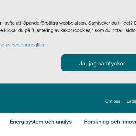
i syfte att löpande förbättra webbplatsen. Samtycker du till det?
cke klickar du på ”Hantering av kakor (cookies)" som du hittar i sidf
g av personuppgifter
Ja, jag samtycker
Om oss
Lättl
Energisystem och analys
Forskning och innov