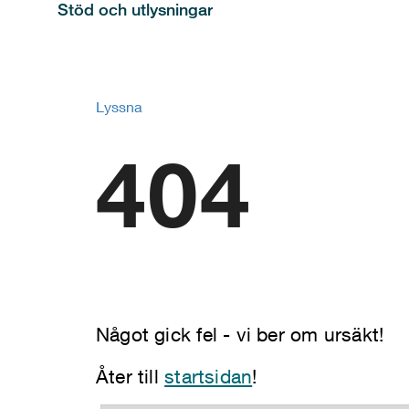
Stöd och utlysningar
Lyssna
404
Något gick fel - vi ber om ursäkt!
Åter till
startsidan
!