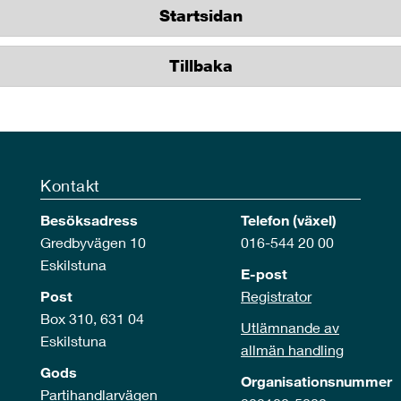
Startsidan
Tillbaka
Kontakt
Besöksadress
Telefon (växel)
Gredbyvägen 10
016-544 20 00
Eskilstuna
E-post
Post
Registrator
Box 310, 631 04
Utlämnande av
Eskilstuna
allmän handling
Gods
Organisationsnummer
Partihandlarvägen