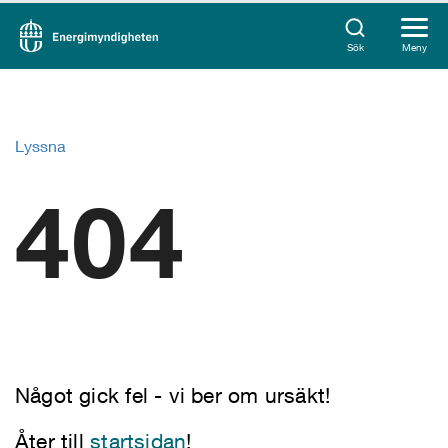
Sök
Meny
Lyssna
404
Något gick fel - vi ber om ursäkt!
Åter till
startsidan
!