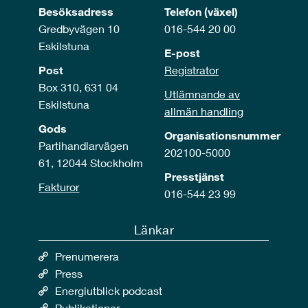
Besöksadress
Telefon (växel)
Gredbyvägen 10
016-544 20 00
Eskilstuna
E-post
Post
Registrator
Box 310, 631 04
Utlämnande av
Eskilstuna
allmän handling
Gods
Organisationsnummer
Partihandlarvägen
202100-5000
61, 12044 Stockholm
Presstjänst
Fakturor
016-544 23 99
Länkar
Prenumerera
Press
Energiutblick podcast
Publikationer