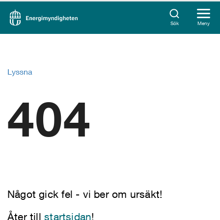
Sök
Meny
Lyssna
404
Något gick fel - vi ber om ursäkt!
Åter till
startsidan
!