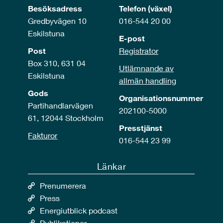
Besöksadress
Telefon (växel)
Gredbyvägen 10
016-544 20 00
Eskilstuna
E-post
Post
Registrator
Box 310, 631 04
Utlämnande av
Eskilstuna
allmän handling
Gods
Organisationsnummer
Partihandlarvägen
202100-5000
61, 12044 Stockholm
Presstjänst
Fakturor
016-544 23 99
Länkar
Prenumerera
Press
Energiutblick podcast
Publikationer