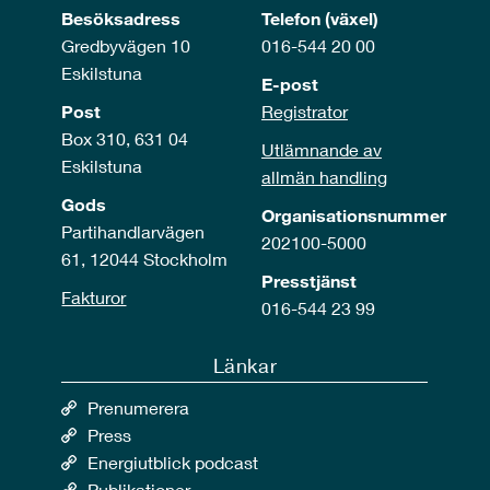
Besöksadress
Telefon (växel)
Gredbyvägen 10
016-544 20 00
Eskilstuna
E-post
Post
Registrator
Box 310, 631 04
Utlämnande av
Eskilstuna
allmän handling
Gods
Organisationsnummer
Partihandlarvägen
202100-5000
61, 12044 Stockholm
Presstjänst
Fakturor
016-544 23 99
Länkar
Prenumerera
Press
Energiutblick podcast
Publikationer