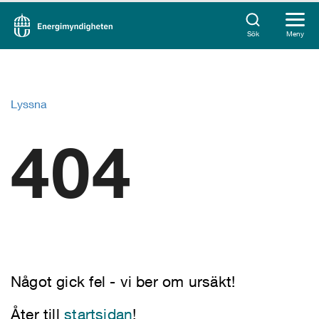
Sök
Meny
Lyssna
404
Något gick fel - vi ber om ursäkt!
Åter till
startsidan
!