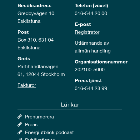
Besöksadress
Telefon (växel)
Gredbyvägen 10
016-544 20 00
Eskilstuna
E-post
Post
Registrator
Box 310, 631 04
Utlämnande av
Eskilstuna
allmän handling
Gods
Organisationsnummer
Partihandlarvägen
202100-5000
61, 12044 Stockholm
Presstjänst
Fakturor
016-544 23 99
Länkar
Prenumerera
Press
Energiutblick podcast
Publikationer