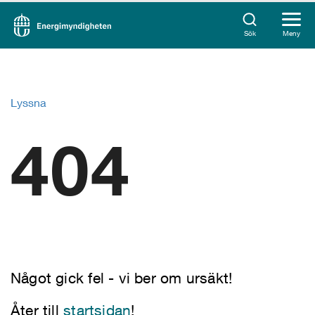
Sök
Meny
Lyssna
404
Något gick fel - vi ber om ursäkt!
Åter till
startsidan
!