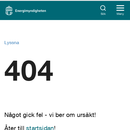
Sök
Meny
Lyssna
404
Något gick fel - vi ber om ursäkt!
Åter till
startsidan
!