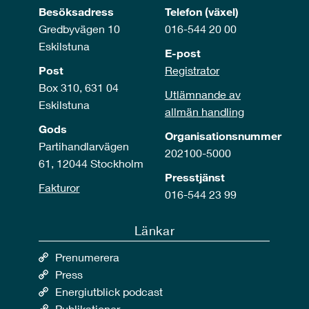
Besöksadress
Telefon (växel)
Gredbyvägen 10
016-544 20 00
Eskilstuna
E-post
Post
Registrator
Box 310, 631 04
Utlämnande av
Eskilstuna
allmän handling
Gods
Organisationsnummer
Partihandlarvägen
202100-5000
61, 12044 Stockholm
Presstjänst
Fakturor
016-544 23 99
Länkar
Prenumerera
Press
Energiutblick podcast
Publikationer