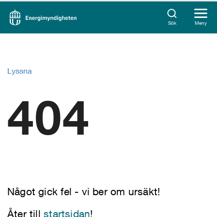
Sök
Meny
Lyssna
404
Något gick fel - vi ber om ursäkt!
Åter till
startsidan
!