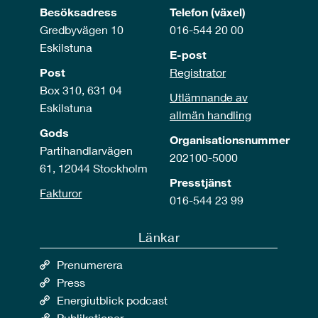
Besöksadress
Telefon (växel)
Gredbyvägen 10
016-544 20 00
Eskilstuna
E-post
Post
Registrator
Box 310, 631 04
Utlämnande av
Eskilstuna
allmän handling
Gods
Organisationsnummer
Partihandlarvägen
202100-5000
61, 12044 Stockholm
Presstjänst
Fakturor
016-544 23 99
Länkar
Prenumerera
Press
Energiutblick podcast
Publikationer