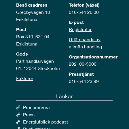
Besöksadress
Telefon (växel)
Gredbyvägen 10
016-544 20 00
Eskilstuna
E-post
Post
Registrator
Box 310, 631 04
Utlämnande av
Eskilstuna
allmän handling
Gods
Organisationsnummer
Partihandlarvägen
202100-5000
61, 12044 Stockholm
Presstjänst
Fakturor
016-544 23 99
Länkar
Prenumerera
Press
Energiutblick podcast
Publikationer