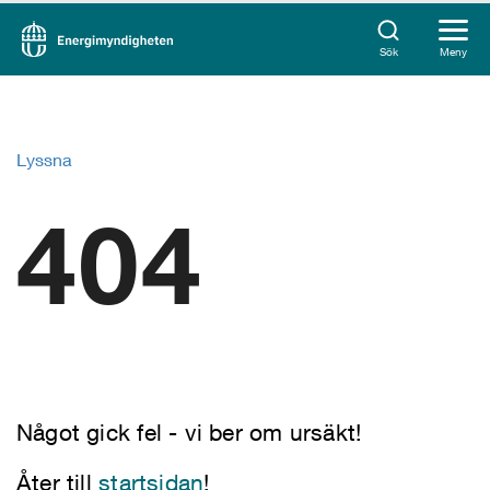
Sök
Meny
Lyssna
404
Något gick fel - vi ber om ursäkt!
Åter till
startsidan
!