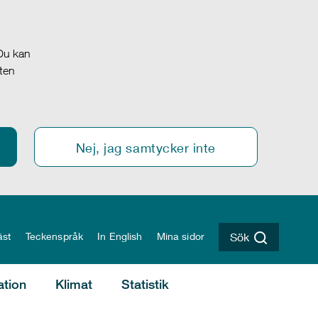
 Du kan
oten
Nej, jag samtycker inte
äst
Teckenspråk
In English
Mina sidor
Sök
ation
Klimat
Statistik