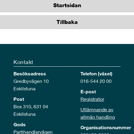
Startsidan
Tillbaka
Kontakt
Besöksadress
Telefon (växel)
Gredbyvägen 10
016-544 20 00
Eskilstuna
E-post
Post
Registrator
Box 310, 631 04
Utlämnande av
Eskilstuna
allmän handling
Gods
Organisationsnummer
Partihandlarvägen