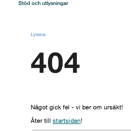
Stöd och utlysningar
Lyssna
404
Något gick fel - vi ber om ursäkt!
Åter till
startsidan
!