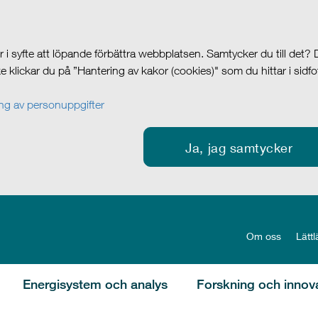
i syfte att löpande förbättra webbplatsen. Samtycker du till det?
cke klickar du på ”Hantering av kakor (cookies)" som du hittar i sidf
g av personuppgifter
Ja, jag samtycker
Om oss
Lättl
Energisystem och analys
Forskning och innov