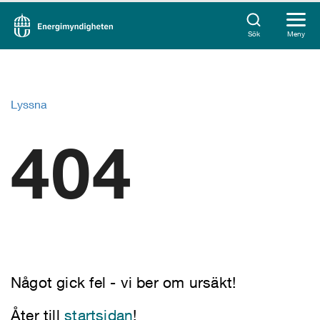
Sök
Meny
Lyssna
404
Något gick fel - vi ber om ursäkt!
Åter till
startsidan
!