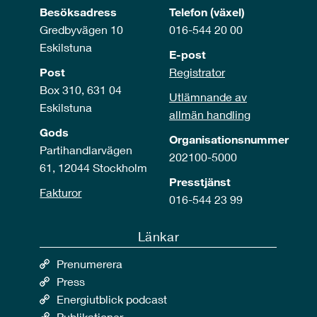
Besöksadress
Telefon (växel)
Gredbyvägen 10
016-544 20 00
Eskilstuna
E-post
Post
Registrator
Box 310, 631 04
Utlämnande av
Eskilstuna
allmän handling
Gods
Organisationsnummer
Partihandlarvägen
202100-5000
61, 12044 Stockholm
Presstjänst
Fakturor
016-544 23 99
Länkar
Prenumerera
Press
Energiutblick podcast
Publikationer