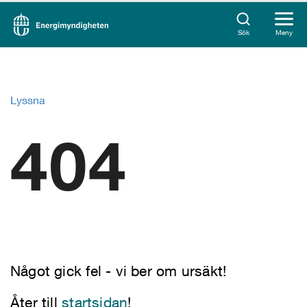
Sök
Meny
Lyssna
404
Något gick fel - vi ber om ursäkt!
Åter till
startsidan
!