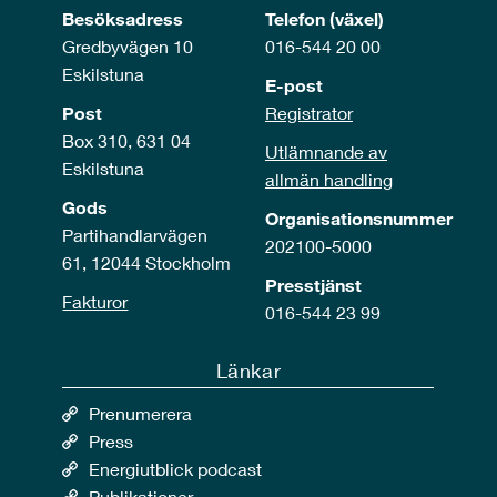
Besöksadress
Telefon (växel)
Gredbyvägen 10
016-544 20 00
Eskilstuna
E-post
Post
Registrator
Box 310, 631 04
Utlämnande av
Eskilstuna
allmän handling
Gods
Organisationsnummer
Partihandlarvägen
202100-5000
61, 12044 Stockholm
Presstjänst
Fakturor
016-544 23 99
Länkar
Prenumerera
Press
Energiutblick podcast
Publikationer