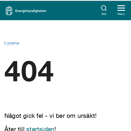
Sök
Meny
Lyssna
404
Något gick fel - vi ber om ursäkt!
Åter till
startsidan
!