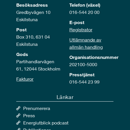
Besöksadress
Telefon (växel)
Gredbyvägen 10
016-544 20 00
Eskilstuna
E-post
Post
Registrator
Box 310, 631 04
Utlämnande av
Eskilstuna
allmän handling
Gods
Organisationsnummer
Partihandlarvägen
202100-5000
61, 12044 Stockholm
Presstjänst
Fakturor
016-544 23 99
Länkar
Prenumerera
Press
Energiutblick podcast
Publikationer