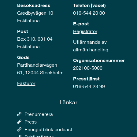
Besöksadress
Telefon (växel)
Gredbyvägen 10
016-544 20 00
Eskilstuna
E-post
Post
Registrator
Box 310, 631 04
Utlämnande av
Eskilstuna
allmän handling
Gods
Organisationsnummer
Partihandlarvägen
202100-5000
61, 12044 Stockholm
Presstjänst
Fakturor
016-544 23 99
Länkar
Prenumerera
Press
Energiutblick podcast
Publikationer