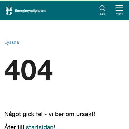
Sök
Meny
Lyssna
404
Något gick fel - vi ber om ursäkt!
Åter till
startsidan
!