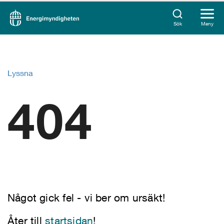
Sök
Meny
Lyssna
404
Något gick fel - vi ber om ursäkt!
Åter till
startsidan
!