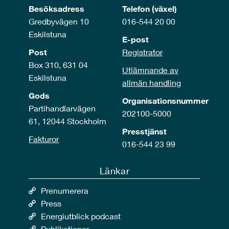
Besöksadress
Telefon (växel)
Gredbyvägen 10
016-544 20 00
Eskilstuna
E-post
Post
Registrator
Box 310, 631 04
Utlämnande av
Eskilstuna
allmän handling
Gods
Organisationsnummer
Partihandlarvägen
202100-5000
61, 12044 Stockholm
Presstjänst
Fakturor
016-544 23 99
Länkar
Prenumerera
Press
Energiutblick podcast
Publikationer