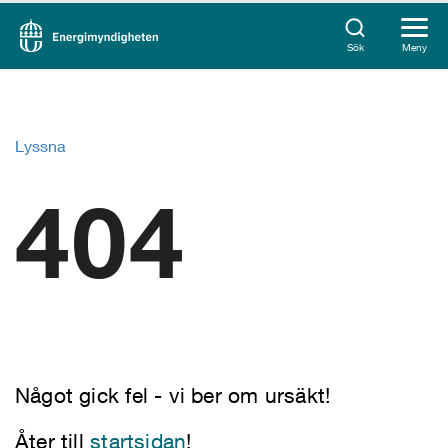
Sök
Meny
Lyssna
404
Något gick fel - vi ber om ursäkt!
Åter till
startsidan
!