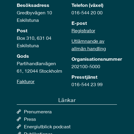
Besöksadress
Telefon (växel)
Gredbyvägen 10
016-544 20 00
Eskilstuna
E-post
Post
Registrator
Box 310, 631 04
Utlämnande av
Eskilstuna
allmän handling
Gods
Organisationsnummer
Partihandlarvägen
202100-5000
61, 12044 Stockholm
Presstjänst
Fakturor
016-544 23 99
Länkar
Prenumerera
Press
Energiutblick podcast
Publikationer