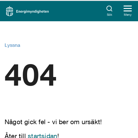
Sök
Meny
Lyssna
404
Något gick fel - vi ber om ursäkt!
Åter till
startsidan
!