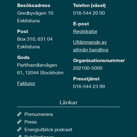
Besöksadress
Telefon (växel)
Gredbyvägen 10
016-544 20 00
Eskilstuna
E-post
Post
Registrator
Box 310, 631 04
Utlämnande av
Eskilstuna
allmän handling
Gods
Organisationsnummer
Partihandlarvägen
202100-5000
61, 12044 Stockholm
Presstjänst
Fakturor
016-544 23 99
Länkar
Prenumerera
Press
Energiutblick podcast
Publikationer