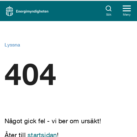
Sök
Meny
Lyssna
404
Något gick fel - vi ber om ursäkt!
Åter till
startsidan
!