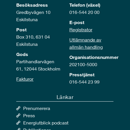
Besöksadress
Telefon (växel)
Gredbyvägen 10
016-544 20 00
Eskilstuna
E-post
Post
Registrator
Box 310, 631 04
Utlämnande av
Eskilstuna
allmän handling
Gods
Organisationsnummer
Partihandlarvägen
202100-5000
61, 12044 Stockholm
Presstjänst
Fakturor
016-544 23 99
Länkar
Prenumerera
Press
Energiutblick podcast
Publikationer