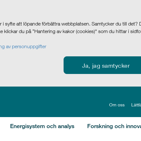
i syfte att löpande förbättra webbplatsen. Samtycker du till det?
cke klickar du på ”Hantering av kakor (cookies)" som du hittar i sidf
g av personuppgifter
Ja, jag samtycker
Om oss
Lättl
Energisystem och analys
Forskning och innov