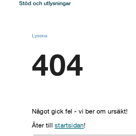
Stöd och utlysningar
Lyssna
404
Något gick fel - vi ber om ursäkt!
Åter till
startsidan
!