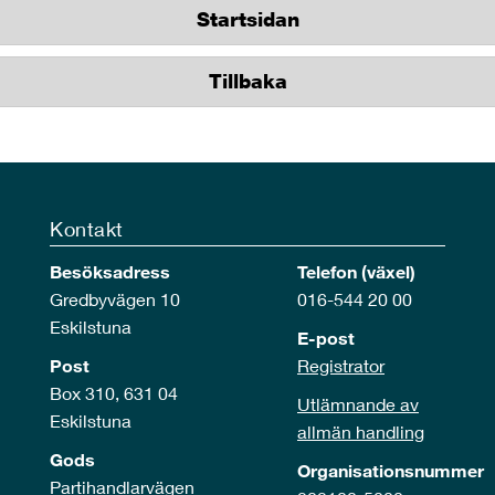
Startsidan
Tillbaka
Kontakt
Besöksadress
Telefon (växel)
Gredbyvägen 10
016-544 20 00
Eskilstuna
E-post
Post
Registrator
Box 310, 631 04
Utlämnande av
Eskilstuna
allmän handling
Gods
Organisationsnummer
Partihandlarvägen