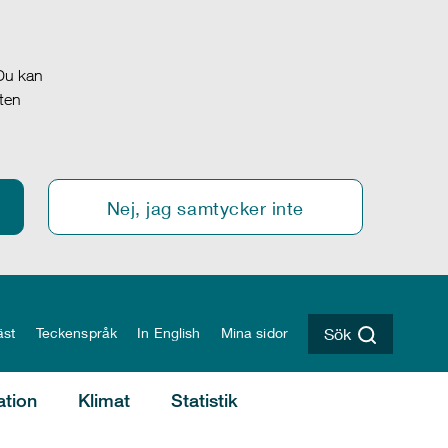
 Du kan
oten
Nej, jag samtycker inte
äst
Teckenspråk
In English
Mina sidor
Sök
ation
Klimat
Statistik