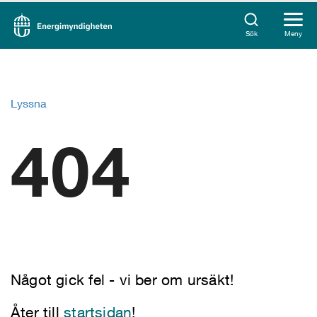
Sök
Meny
Lyssna
404
Något gick fel - vi ber om ursäkt!
Åter till
startsidan
!