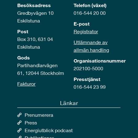
Besöksadress
Telefon (växel)
Gredbyvägen 10
016-544 20 00
Eskilstuna
E-post
Post
Registrator
Box 310, 631 04
Utlämnande av
Eskilstuna
allmän handling
Gods
Organisationsnummer
Partihandlarvägen
202100-5000
61, 12044 Stockholm
Presstjänst
Fakturor
016-544 23 99
Länkar
Prenumerera
Press
Energiutblick podcast
Publikationer