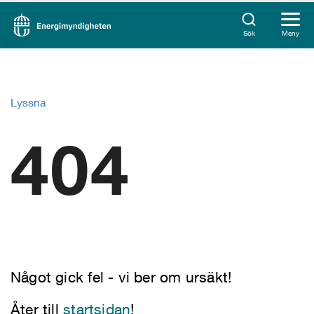
Sök
Meny
Lyssna
404
Något gick fel - vi ber om ursäkt!
Åter till
startsidan
!