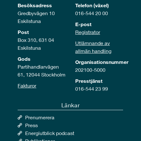
Besöksadress
Telefon (växel)
Gredbyvägen 10
016-544 20 00
Eskilstuna
E-post
Post
Registrator
Box 310, 631 04
Utlämnande av
Eskilstuna
allmän handling
Gods
Organisationsnummer
Partihandlarvägen
202100-5000
61, 12044 Stockholm
Presstjänst
Fakturor
016-544 23 99
Länkar
Prenumerera
Press
Energiutblick podcast
Publikationer