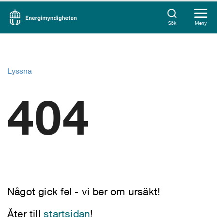
Sök
Meny
Lyssna
404
Något gick fel - vi ber om ursäkt!
Åter till
startsidan
!