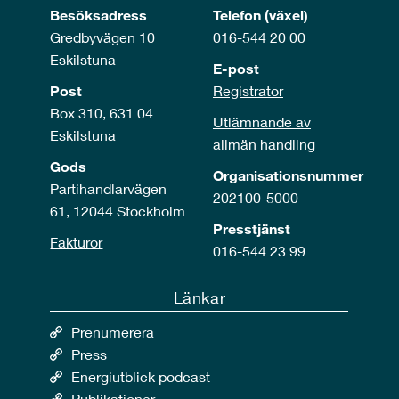
Besöksadress
Telefon (växel)
Gredbyvägen 10
016-544 20 00
Eskilstuna
E-post
Post
Registrator
Box 310, 631 04
Utlämnande av
Eskilstuna
allmän handling
Gods
Organisationsnummer
Partihandlarvägen
202100-5000
61, 12044 Stockholm
Presstjänst
Fakturor
016-544 23 99
Länkar
Prenumerera
Press
Energiutblick podcast
Publikationer