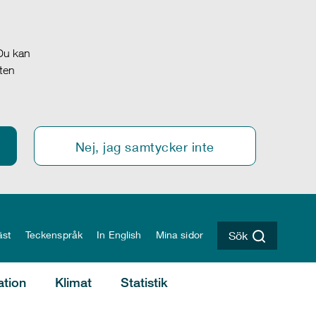
 Du kan
oten
Nej, jag samtycker inte
äst
Teckenspråk
In English
Mina sidor
Sök
ation
Klimat
Statistik