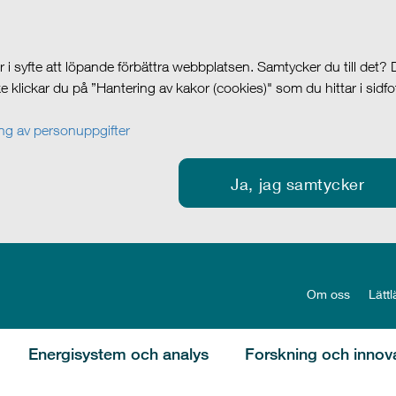
i syfte att löpande förbättra webbplatsen. Samtycker du till det?
cke klickar du på ”Hantering av kakor (cookies)" som du hittar i sidf
g av personuppgifter
Ja, jag samtycker
Om oss
Lättl
Energisystem och analys
Forskning och innov