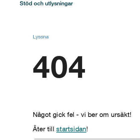
Stöd och utlysningar
Lyssna
404
Något gick fel - vi ber om ursäkt!
Åter till
startsidan
!