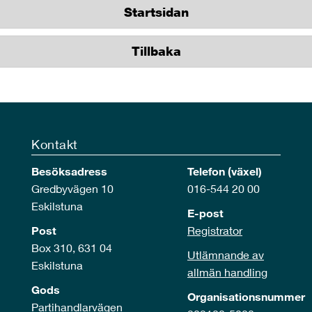
Startsidan
Tillbaka
Kontakt
Besöksadress
Telefon (växel)
Gredbyvägen 10
016-544 20 00
Eskilstuna
E-post
Post
Registrator
Box 310, 631 04
Utlämnande av
Eskilstuna
allmän handling
Gods
Organisationsnummer
Partihandlarvägen