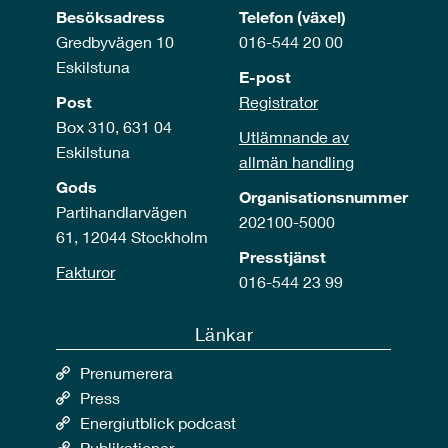
Besöksadress
Telefon (växel)
Gredbyvägen 10
016-544 20 00
Eskilstuna
E-post
Post
Registrator
Box 310, 631 04
Utlämnande av
Eskilstuna
allmän handling
Gods
Organisationsnummer
Partihandlarvägen
202100-5000
61, 12044 Stockholm
Presstjänst
Fakturor
016-544 23 99
Länkar
Prenumerera
Press
Energiutblick podcast
Publikationer