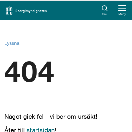
Sök
Meny
Lyssna
404
Något gick fel - vi ber om ursäkt!
Åter till
startsidan
!