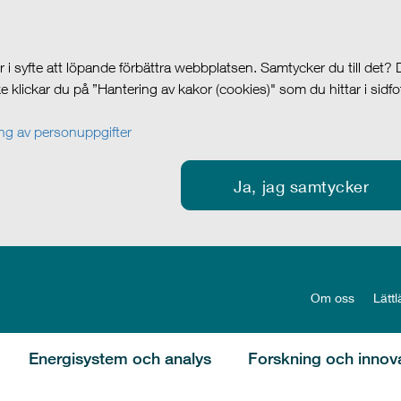
i syfte att löpande förbättra webbplatsen. Samtycker du till det?
cke klickar du på ”Hantering av kakor (cookies)" som du hittar i sidf
g av personuppgifter
Ja, jag samtycker
Om oss
Lättl
Energisystem och analys
Forskning och innov