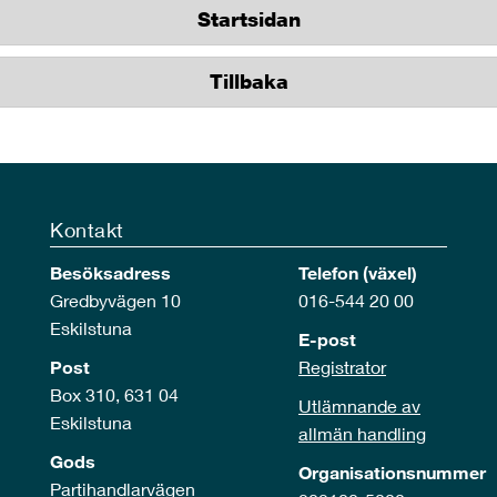
Startsidan
Tillbaka
Kontakt
Besöksadress
Telefon (växel)
Gredbyvägen 10
016-544 20 00
Eskilstuna
E-post
Post
Registrator
Box 310, 631 04
Utlämnande av
Eskilstuna
allmän handling
Gods
Organisationsnummer
Partihandlarvägen