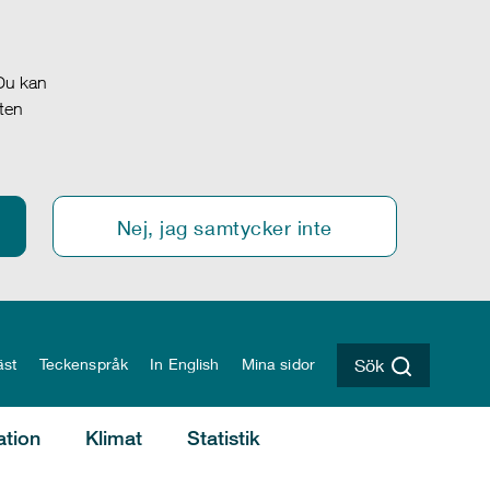
 Du kan
oten
Nej, jag samtycker inte
äst
Teckenspråk
In English
Mina sidor
Sök
ation
Klimat
Statistik