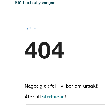
Stöd och utlysningar
Lyssna
404
Något gick fel - vi ber om ursäkt!
Åter till
startsidan
!