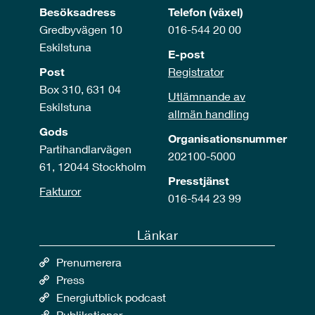
Besöksadress
Telefon (växel)
Gredbyvägen 10
016-544 20 00
Eskilstuna
E-post
Post
Registrator
Box 310, 631 04
Utlämnande av
Eskilstuna
allmän handling
Gods
Organisationsnummer
Partihandlarvägen
202100-5000
61, 12044 Stockholm
Presstjänst
Fakturor
016-544 23 99
Länkar
Prenumerera
Press
Energiutblick podcast
Publikationer