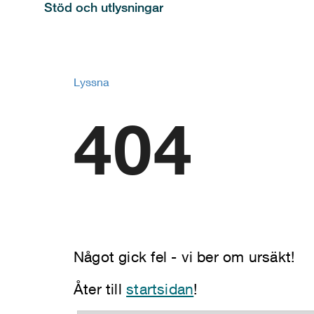
Stöd och utlysningar
Lyssna
404
Något gick fel - vi ber om ursäkt!
Åter till
startsidan
!