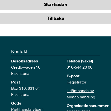
Startsidan
Tillbaka
Kontakt
Besöksadress
Telefon (växel)
Gredbyvägen 10
016-544 20 00
Eskilstuna
E-post
Post
Registrator
Box 310, 631 04
Utlämnande av
Eskilstuna
allmän handling
Gods
Organisationsnummer
Partihandlarvägen