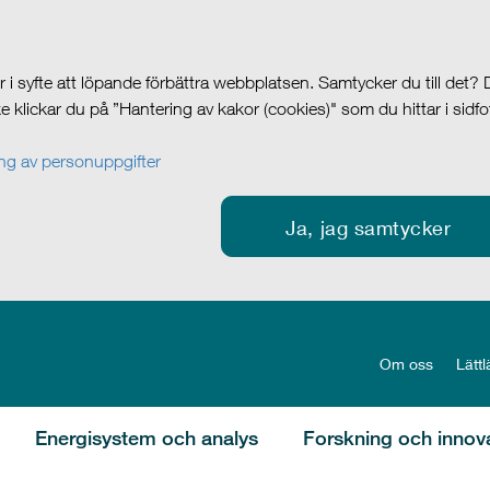
i syfte att löpande förbättra webbplatsen. Samtycker du till det?
cke klickar du på ”Hantering av kakor (cookies)" som du hittar i sidf
g av personuppgifter
Ja, jag samtycker
Om oss
Lättl
Energisystem och analys
Forskning och innov