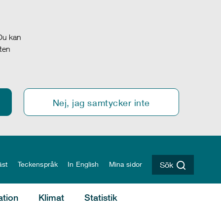
 Du kan
oten
Nej, jag samtycker inte
äst
Teckenspråk
In English
Mina sidor
Sök
ation
Klimat
Statistik