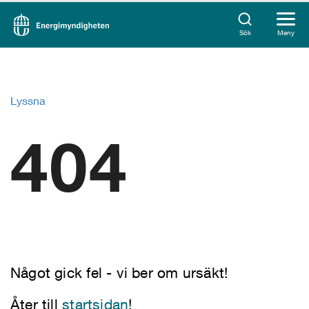
Sök
Meny
Lyssna
404
Något gick fel - vi ber om ursäkt!
Åter till
startsidan
!