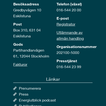
Besöksadress
Telefon (växel)
Gredbyvägen 10
016-544 20 00
Eskilstuna
E-post
Post
Registrator
Box 310, 631 04
Utlämnande av
Eskilstuna
allmän handling
Gods
Organisationsnummer
Partihandlarvägen
202100-5000
61, 12044 Stockholm
Presstjänst
Fakturor
016-544 23 99
Länkar
Prenumerera
Press
Energiutblick podcast
Publikationer