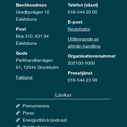
Besöksadress
Telefon (växel)
Gredbyvägen 10
016-544 20 00
Eskilstuna
E-post
Post
Registrator
Box 310, 631 04
Utlämnande av
Eskilstuna
allmän handling
Gods
Organisationsnummer
Partihandlarvägen
202100-5000
61, 12044 Stockholm
Presstjänst
Fakturor
016-544 23 99
Länkar
Prenumerera
Press
Energiutblick podcast
Publikationer