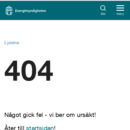
Sök
Meny
Lyssna
404
Något gick fel - vi ber om ursäkt!
Åter till
startsidan
!