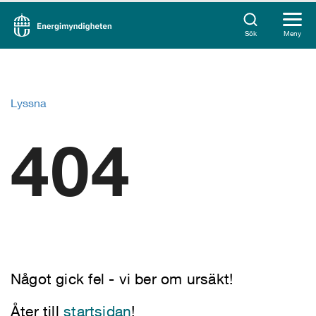
Sök
Meny
Lyssna
404
Något gick fel - vi ber om ursäkt!
Åter till
startsidan
!