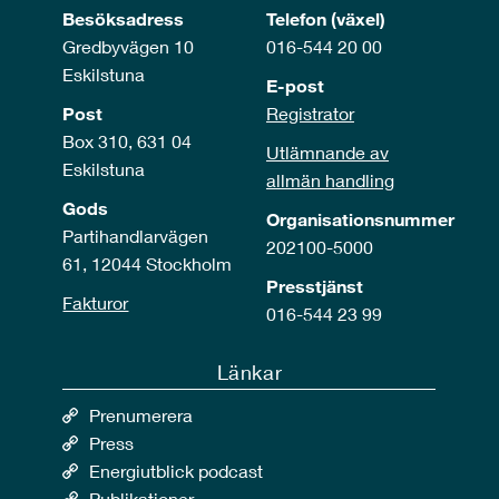
Besöksadress
Telefon (växel)
Gredbyvägen 10
016-544 20 00
Eskilstuna
E-post
Post
Registrator
Box 310, 631 04
Utlämnande av
Eskilstuna
allmän handling
Gods
Organisationsnummer
Partihandlarvägen
202100-5000
61, 12044 Stockholm
Presstjänst
Fakturor
016-544 23 99
Länkar
Prenumerera
Press
Energiutblick podcast
Publikationer