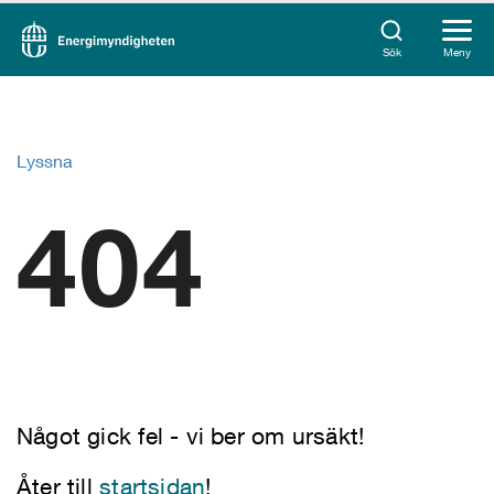
Sök
Meny
Lyssna
404
Något gick fel - vi ber om ursäkt!
Åter till
startsidan
!