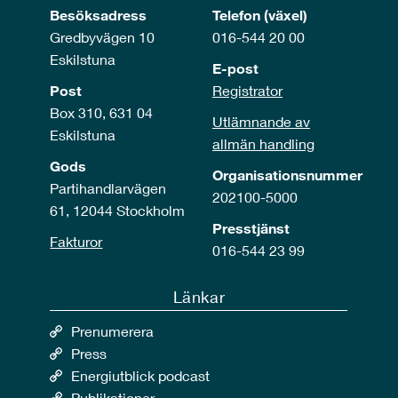
Besöksadress
Telefon (växel)
Gredbyvägen 10
016-544 20 00
Eskilstuna
E-post
Post
Registrator
Box 310, 631 04
Utlämnande av
Eskilstuna
allmän handling
Gods
Organisationsnummer
Partihandlarvägen
202100-5000
61, 12044 Stockholm
Presstjänst
Fakturor
016-544 23 99
Länkar
Prenumerera
Press
Energiutblick podcast
Publikationer