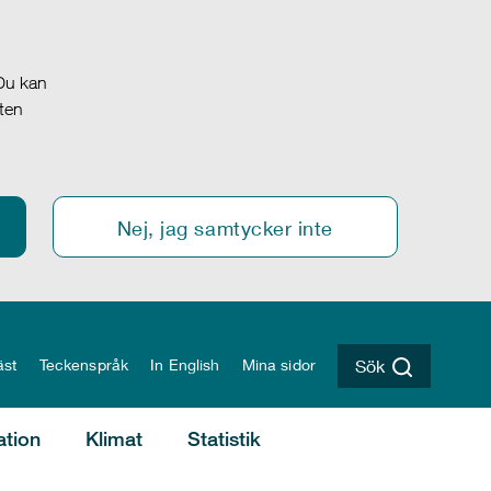
 Du kan
oten
Nej, jag samtycker inte
äst
Teckenspråk
In English
Mina sidor
Sök
ation
Klimat
Statistik