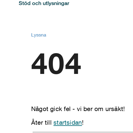
Stöd och utlysningar
Lyssna
404
Något gick fel - vi ber om ursäkt!
Åter till
startsidan
!