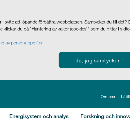
i syfte att löpande förbättra webbplatsen. Samtycker du till det?
cke klickar du på ”Hantering av kakor (cookies)" som du hittar i sidf
g av personuppgifter
Ja, jag samtycker
Om oss
Lättl
Energisystem och analys
Forskning och innov