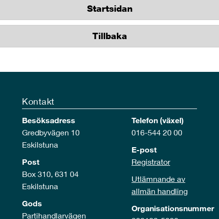
Startsidan
Tillbaka
Kontakt
Besöksadress
Telefon (växel)
Gredbyvägen 10
016-544 20 00
Eskilstuna
E-post
Post
Registrator
Box 310, 631 04
Utlämnande av
Eskilstuna
allmän handling
Gods
Organisationsnummer
Partihandlarvägen